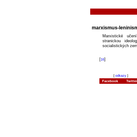
marxismus-leninis
Marxistické učen
stranickou ideolo
socialistických ze
[
]
16
[
odkazy
]
Facebook
Twitte