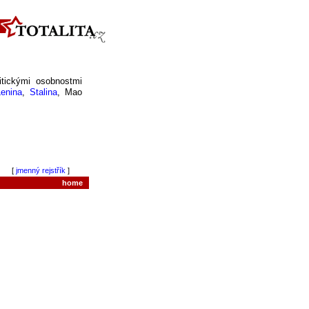
tickými osobnostmi
Lenina
,
Stalina
, Mao
[
jmenný rejstřík
]
home