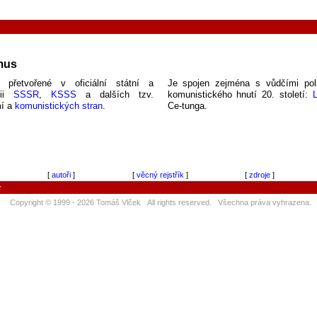
mus
í přetvořené v oficiální státní a
Je spojen zejména s vůdčími poli
gii
SSSR
,
KSSS
a dalších tzv.
komunistického hnutí 20. století:
mí a
komunistických stran
.
Ce-tunga.
[
autoři
]
[
věcný rejstřík
]
[
zdroje
]
r
Copyright © 1999 - 2026 Tomáš Vlček All rights reserved. Všechna práva vyhrazena.