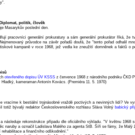
y".
iplomat, politik, člověk
uje Masarykův poslední den.
ují pracovníci generální prokuratury a sám generální prokurátor říká, že t
Nejmenovaný průvodce na závěr pořadů doufá, že "tento pořad odhalil mno
tiskové kampaně v roce 1968, jež vedla ke zneužití domněnek a faktů o p
pisů
ích
otevřeného dopisu ÚV KSSS
z července 1968 z národního podniku ČKD P
v Hladký, kameraman Antonín Kovács. (Premiéra 11. 5. 1970)
e vracíme k bestiální trojnásobné vraždě poctivých a nevinných lidí? Ve vy
il totiž bývalý redaktor Československého rozhlasu Sláva Volný
babický př
 a následuje rekonstrukce případu dle oficiálního výkladu. "V květnu 1968 
věc naruby a označil Ladislava Malého za agenta StB. Šíří se fámy, že Malý ž
 rehabilitace a finančního odškodnění."