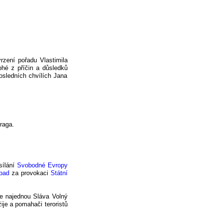
vrzení pořadu Vlastimila
hé z příčin a důsledků
osledních chvílích Jana
raga.
sílání
Svobodné Evropy
ípad
za provokaci
Státní
se najednou Sláva Volný
ije a pomahači teroristů