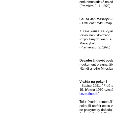
antikomunistické nálad
(Premiéra 9. 1. 1970)
Causa Jan Masaryk - D
- Třetí část cyklu map
K celé kauze se vyjadř
Vávry není doloženo. 
rozpoutaných vášní a 
Masaryka".
(Premiéra 6. 2. 1970)
Devadesát devět pod
- dokument o signatář
Námět a režie Mirosla
Vražda na pokyn?
- Babice 1951. "Proč s
19. března 1970 označ
bezpečnosti
."
Tolik úvodní komentář
pokouší obrátit celou 
se pokrytecky dožadují