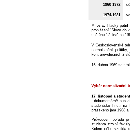
1960-1972
dě
1974-1981
ve
Miroslav Hladký patřil
prohlášení "Slovo do v
otištěno 17. května 19
V Československé tele
normalizační politiky
kontrarevolučních živlů
15. dubna 1969 se stal
Výběr normalizační te
17. listopad a stude
- dokumentárně publici
studentské hnutí na 
pražského jara 1968 a 
Průvodcem pořadu je 
studenta strojní fakul
Kolem něho vznikla s