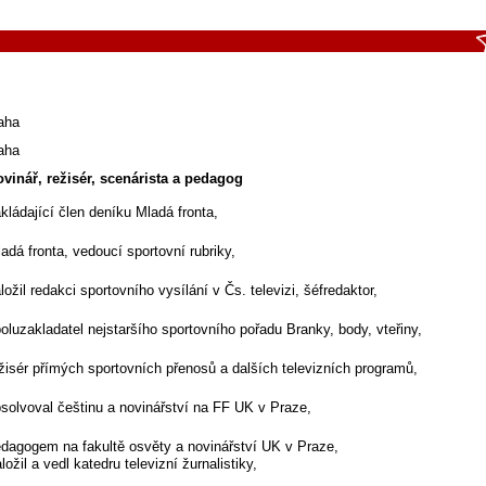
aha
aha
vinář, režisér, scenárista a pedagog
kládající člen deníku Mladá fronta,
adá fronta, vedoucí sportovní rubriky,
ložil redakci sportovního vysílání v Čs. televizi, šéfredaktor,
oluzakladatel nejstaršího sportovního pořadu Branky, body, vteřiny,
žisér přímých sportovních přenosů a dalších televizních programů,
solvoval češtinu a novinářství na FF UK v Praze,
dagogem na fakultě osvěty a novinářství UK v Praze,
ložil a vedl katedru televizní žurnalistiky,