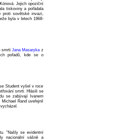
Kónová. Jejich opoziční
la tiskoviny a pořádala
proti sovětské invazi,
eže byla v letech 1968-
o smrti
Jana Masaryka
z
kých pořadů, kde se o
se Student vyšel v roce
řování smrti. Hlásili se
adu se zabývají Ivanem
 Michael Rand uveřejnil
 vycházel.
u. "Našly se evidentní
ly nacionální vášně a