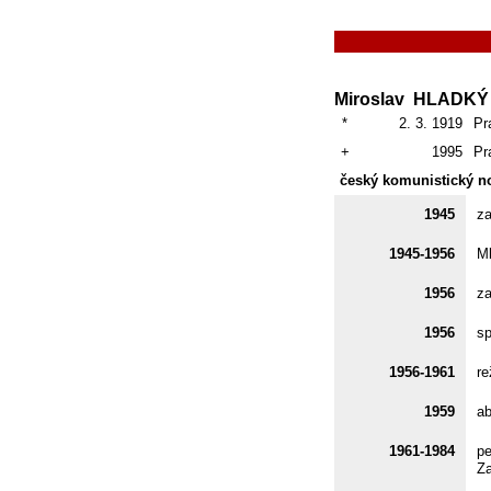
Miroslav HLADKÝ
*
2. 3. 1919
Pr
+
1995
Pr
český komunistický no
1945
za
1945-1956
Ml
1956
za
1956
sp
1956-1961
re
1959
ab
1961-1984
pe
Za