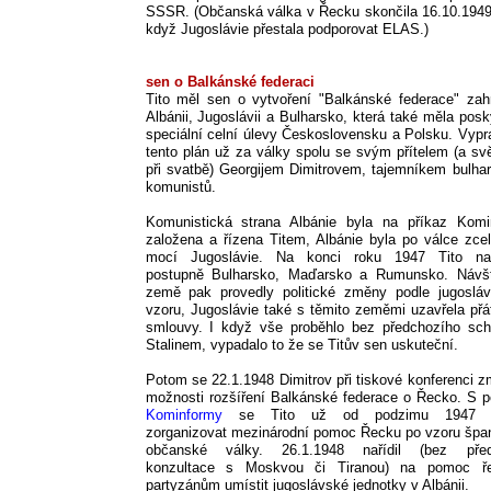
SSSR. (Občanská válka v Řecku skončila 16.10.1949
když Jugoslávie přestala podporovat ELAS.)
sen o Balkánské federaci
Tito měl sen o vytvoření "Balkánské federace" zahr
Albánii, Jugoslávii a Bulharsko, která také měla posk
speciální celní úlevy Československu a Polsku. Vypr
tento plán už za války spolu se svým přítelem (a s
při svatbě) Georgijem Dimitrovem, tajemníkem bulha
komunistů.
Komunistická strana Albánie byla na příkaz Komi
založena a řízena Titem, Albánie byla po válce zce
mocí Jugoslávie. Na konci roku 1947 Tito navš
postupně Bulharsko, Maďarsko a Rumunsko. Návš
země pak provedly politické změny podle jugoslá
vzoru, Jugoslávie také s těmito zeměmi uzavřela přá
smlouvy. I když vše proběhlo bez předchozího sch
Stalinem, vypadalo to že se Titův sen uskuteční.
Potom se 22.1.1948 Dimitrov při tiskové konferenci zm
možnosti rozšíření Balkánské federace o Řecko. S 
Kominformy
se Tito už od podzimu 1947 s
zorganizovat mezinárodní pomoc Řecku po vzoru špa
občanské války. 26.1.1948 nařídil (bez před
konzultace s Moskvou či Tiranou) na pomoc ř
partyzánům umístit jugoslávské jednotky v Albánii.