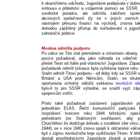
k okamžitému odchodu. Jugoslávie podepsala v dubn
smlouvu o přátelství a vzájemné pomoci se SSSR, p
sovětské poradce, ale odmítla založení spole
akciových společností (ty se v jiných zemích 
nástrojem přesunu financí na východ), zrovna ta
dohodou zajištěný přístup do rozhodování o jugos
zahraniční politice.
Moskva odmítla podporu
Po válce se Tito stal premiérem a ministrem obrany. 
pozice požadoval, aby jako náhrada za válečné
přešel Terst od Itálie pod vlastnictví Jugoslávie. Zápa
požadavek odmítl (situace byla vyřešena teprve roku 
Stalin odmítl Titovi podporu - od doby kdy se SSSR sp
Británií a USA proti Němcům, Stalin, ve skute
oportunista ochotný odložit veškerou
revoluční ide
bylo-li to pro SSSR výhodné, se snažil vyjít zá
spojencům vstříc.
Proto také požadoval zastavení jugoslávské po
jednotkám ELAS. Řečtí komunističtí partyzáni 
rozprášení koncem roku 1944 britskými speciá
jednotkami (se Stalinovým souhlasem, aby pot
Churchillovi že dodržuje dohodu o rozdělení sfér vlivu 
1944), se v roce 1945 znovu spojili k občanské válce
byli v zájmu revolučního boje vydržováni Titem. V lét
dostali prostřednictvím Jugoslávie zbraně a peníz