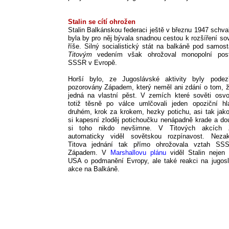
Stalin se cítí ohrožen
Stalin Balkánskou federaci ještě v březnu 1947 schval
byla by pro něj bývala snadnou cestou k rozšíření so
říše. Silný socialistický stát na balkáně pod samos
Titovým
vedením však ohrožoval monopolní post
SSSR v Evropě.
Horší bylo, ze Jugoslávské aktivity byly podez
pozorovány Západem, který neměl ani zdání o tom, ž
jedná na vlastní pěst. V zemích které sověti osvob
totiž těsně po válce umlčovali jeden opoziční h
druhém, krok za krokem, hezky potichu, asi tak jak
si kapesní zloděj potichoučku nenápadně krade a do
si toho nikdo nevšimne. V Titových akcích 
automaticky viděl sovětskou rozpínavost. Nezak
Titova jednání tak přímo ohrožovala vztah SS
Západem. V
Marshallovu plánu
viděl Stalin nejen
USA o podmanění Evropy, ale také reakci na jugos
akce na Balkáně.