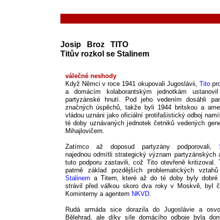
Josip Broz TITO
Titův rozkol se Stalinem
válečné neshody
Když Němci v roce 1941 okupovali Jugoslávii,
Tito
pro
a domácím kolaborantským jednotkám ustanovil 
partyzánské hnutí. Pod jeho vedením dosáhli par
značných úspěchů, takže byli 1944 britskou a ame
vládou uznáni jako oficiální protifašistický odboj nam
té doby uznávaných jednotek četniků vedených gen
Mihajlovičem.
Zatímco až doposud partyzány podporovali,
najednou odmítli strategický význam partyzánských 
tuto podporu zastavili, což Tito otevřeně kritizoval. 
patrně základ pozdějších problematických vztah
Stalinem
a Titem, které až do té doby byly dobré 
strávil před válkou skoro dva roky v Moskvě, byl 
Kominterny a agentem
NKVD
.
Rudá armáda sice dorazila do Jugoslávie a osvo
Bělehrad, ale díky síle domácího odboje byla do