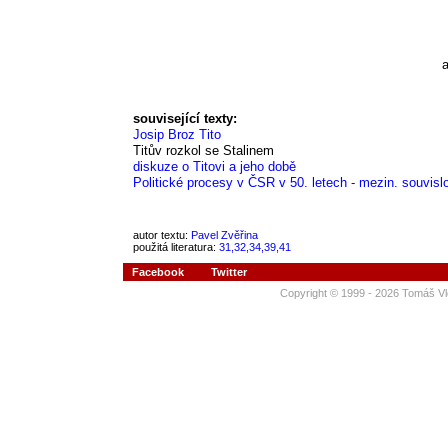
a
související texty:
Josip Broz Tito
Titův rozkol se Stalinem
diskuze o Titovi a jeho době
Politické procesy v ČSR v 50. letech - mezin. souvislo
autor textu:
Pavel Zvěřina
použitá literatura:
31,32,34,39,41
Facebook
Twitter
Copyright © 1999 - 2026 Tomáš Vl